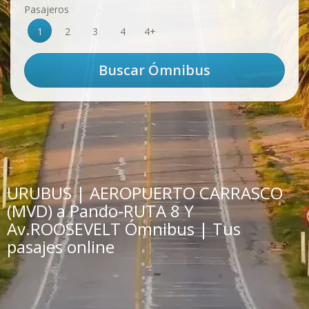
Pasajeros
1
2
3
4
4+
URUBUS | AEROPUERTO CARRASCO
(MVD) a Pando-RUTA 8 Y
Av.ROOSEVELT Ómnibus | Tus
pasajes online