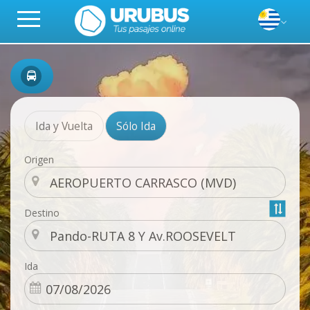
Ida y Vuelta
Sólo Ida
Origen
Destino
Ida