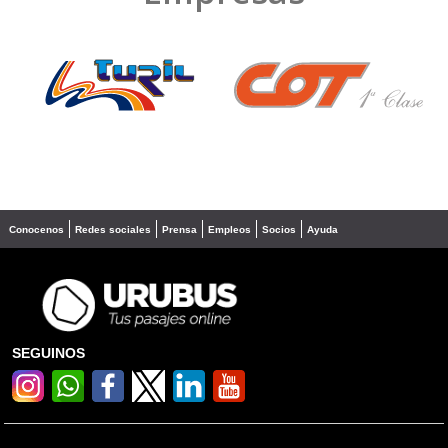
❮
❯
Conocenos
Redes sociales
Prensa
Empleos
Socios
Ayuda
SEGUINOS