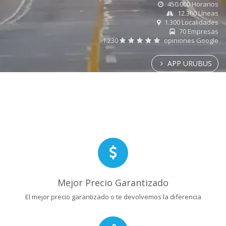
450.000 Horarios
12.300 Líneas
1.300 Localidades
70 Empresas
1.230
opiniones Google
APP URUBUS
Mejor Precio Garantizado
El mejor precio garantizado o te devolvemos la diferencia