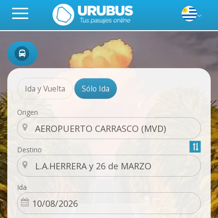
Ida y Vuelta
Sólo Ida
Origen
Destino
Ida