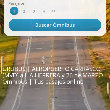
Pasajeros
1
2
3
4
4+
URUBUS | AEROPUERTO CARRASCO
(MVD) a L.A.HERRERA y 26 de MARZO
Ómnibus | Tus pasajes online