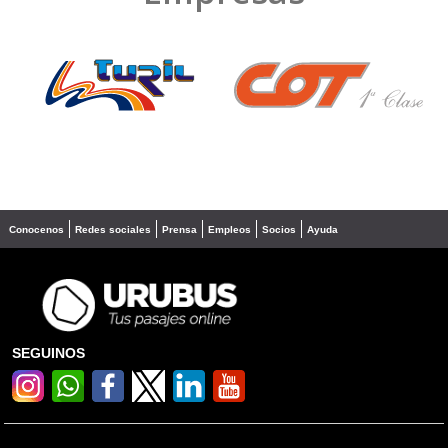
❮
❯
Conocenos
Redes sociales
Prensa
Empleos
Socios
Ayuda
SEGUINOS