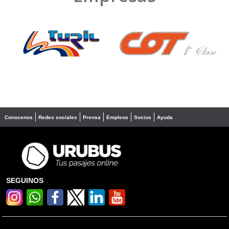
❮
❯
Conocenos
Redes sociales
Prensa
Empleos
Socios
Ayuda
SEGUINOS