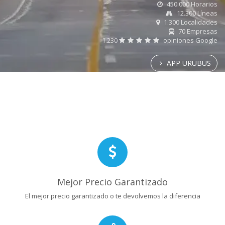
450.000 Horarios
12.300 Líneas
1.300 Localidades
70 Empresas
1.230
opiniones Google
APP URUBUS
Mejor Precio Garantizado
El mejor precio garantizado o te devolvemos la diferencia