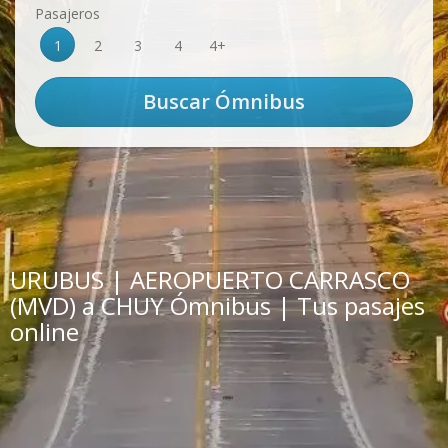
Pasajeros
1
2
3
4
4+
URUBUS | AEROPUERTO CARRASCO
(MVD) a CHUY Ómnibus | Tus pasajes
online