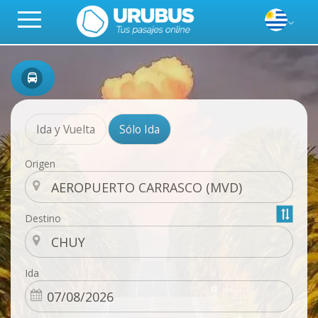
Ida y Vuelta
Sólo Ida
Origen
Destino
Ida