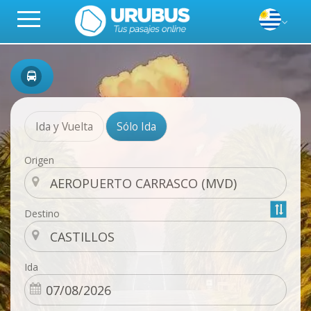
Ida y Vuelta
Sólo Ida
Origen
Destino
Ida