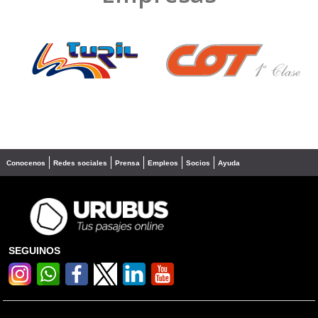
❮
❯
Conocenos
Redes sociales
Prensa
Empleos
Socios
Ayuda
SEGUINOS