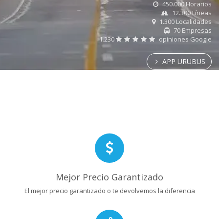
450.000 Horarios
12.300 Líneas
1.300 Localidades
70 Empresas
1.230
opiniones Google
APP URUBUS
Mejor Precio Garantizado
El mejor precio garantizado o te devolvemos la diferencia