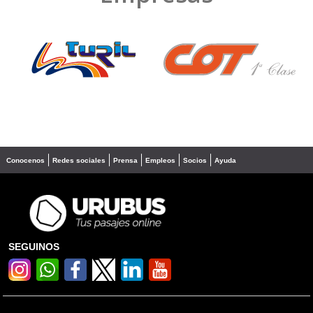
❮
❯
Conocenos
Redes sociales
Prensa
Empleos
Socios
Ayuda
SEGUINOS