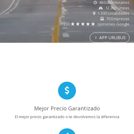
450.000 Horarios
12.300 Líneas
1.300 Localidades
70 Empresas
1.230
opiniones Google
APP URUBUS
Mejor Precio Garantizado
El mejor precio garantizado o te devolvemos la diferencia