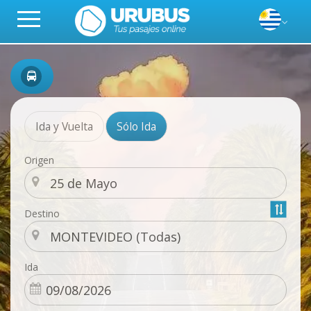
Ida y Vuelta
Sólo Ida
Origen
Destino
Ida