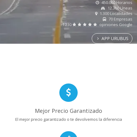
450.000 Horarios
12.300 Líneas
1.300 Localidades
70 Empresas
1.230
opiniones Google
APP URUBUS
Mejor Precio Garantizado
El mejor precio garantizado o te devolvemos la diferencia