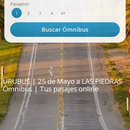
Pasajeros
1
2
3
4
4+
URUBUS | 25 de Mayo a LAS PIEDRAS
Ómnibus | Tus pasajes online