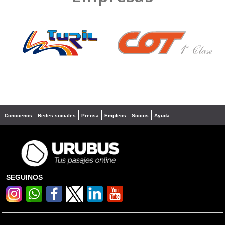
❮
❯
Conocenos
Redes sociales
Prensa
Empleos
Socios
Ayuda
SEGUINOS