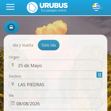
Ida y Vuelta
Sólo Ida
Origen
Destino
Ida