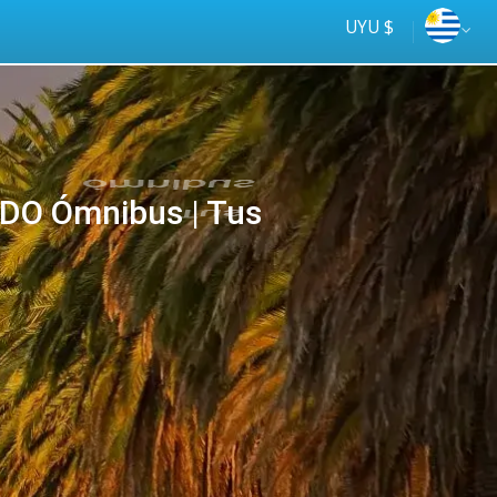
UYU $
DO Ómnibus | Tus
Tus
online
ómnibus