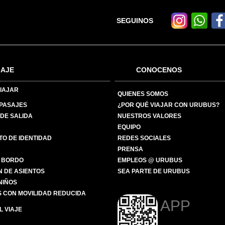
SEGUINOS
IAJE
CONOCENOS
IAJAR
QUIENES SOMOS
 PASAJES
¿POR QUÉ VIAJAR CON URUBUS?
DE SALIDA
NUESTROS VALORES
EQUIPO
O DE IDENTIDAD
REDES SOCIALES
PRENSA
 BORDO
EMPLEOS @ URUBUS
N DE ASIENTOS
SEA PARTE DE URUBUS
 NIÑOS
 CON MOVILIDAD REDUCIDA
APP
 VIAJE