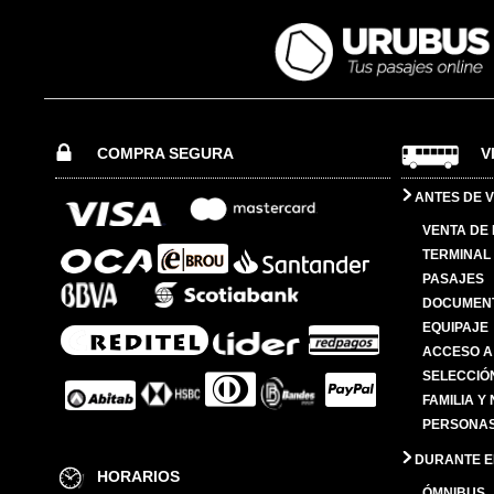
COMPRA SEGURA
V
ANTES DE V
VENTA DE
TERMINAL 
PASAJES
DOCUMENT
EQUIPAJE
ACCESO A
SELECCIÓ
FAMILIA Y
PERSONAS
DURANTE EL
HORARIOS
ÓMNIBUS