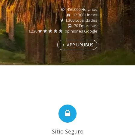
450.000 Horarios
12.300 Líneas
1.300 Localidades
70 Empresas
1.230
opiniones Google
APP URUBUS
Sitio Seguro