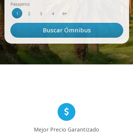
Pasajeros
1
2
3
4
4+
Mejor Precio Garantizado