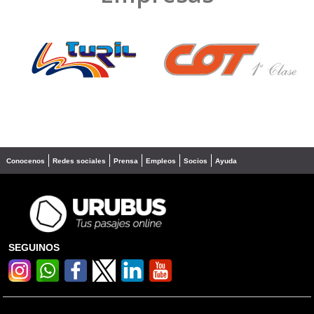
❮
❯
Conocenos
Redes sociales
Prensa
Empleos
Socios
Ayuda
SEGUINOS