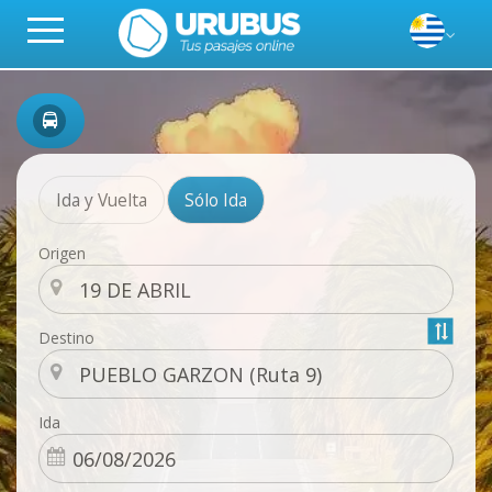
Ida y Vuelta
Sólo Ida
Origen
Destino
Ida