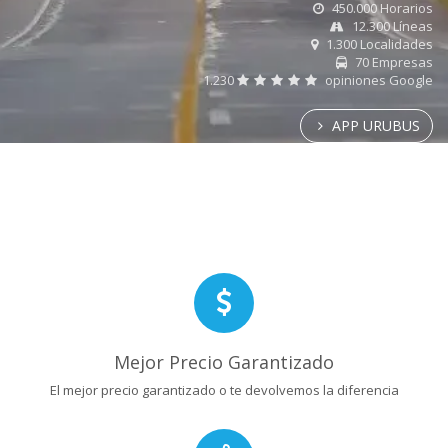
450.000 Horarios
12.300 Líneas
1.300 Localidades
70 Empresas
1.230
opiniones Google
APP URUBUS
Mejor Precio Garantizado
El mejor precio garantizado o te devolvemos la diferencia