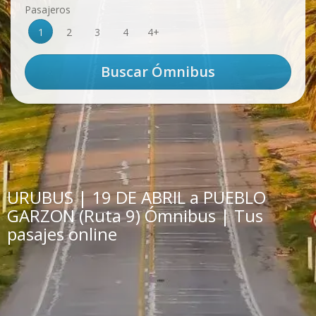
Pasajeros
1
2
3
4
4+
URUBUS | 19 DE ABRIL a PUEBLO
GARZON (Ruta 9) Ómnibus | Tus
pasajes online