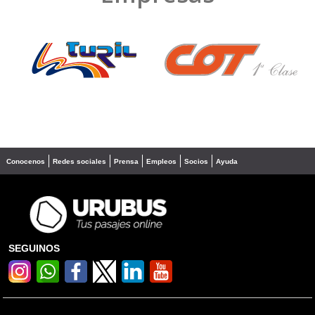
❮
❯
Conocenos
Redes sociales
Prensa
Empleos
Socios
Ayuda
SEGUINOS