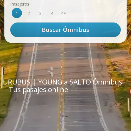
Pasajeros
1
2
3
4
4+
URUBUS | YOUNG a SALTO Ómnibus
| Tus pasajes online