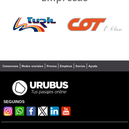
❮
❯
Conocenos
Redes sociales
Prensa
Empleos
Socios
Ayuda
SEGUINOS