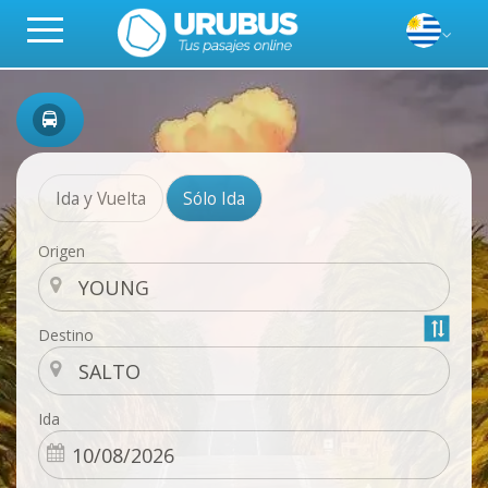
Ida y Vuelta
Sólo Ida
Origen
Destino
Ida