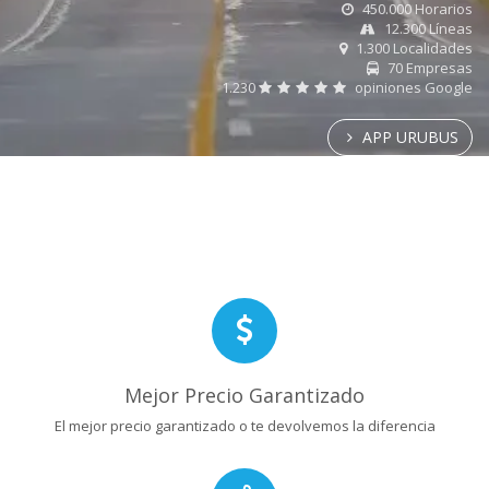
450.000 Horarios
12.300 Líneas
1.300 Localidades
70 Empresas
1.230
opiniones Google
APP URUBUS
Mejor Precio Garantizado
El mejor precio garantizado o te devolvemos la diferencia