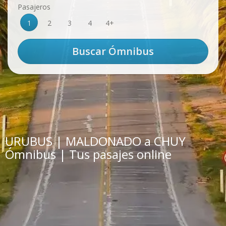
Pasajeros
1
2
3
4
4+
URUBUS | MALDONADO a CHUY
Ómnibus | Tus pasajes online