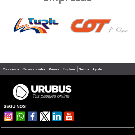
❮
❯
Conocenos
Redes sociales
Prensa
Empleos
Socios
Ayuda
SEGUINOS