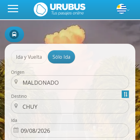
Ida y Vuelta
Sólo Ida
Origen
Destino
Ida