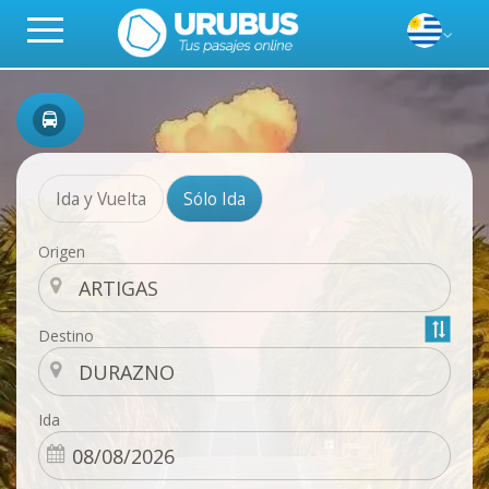
Ida y Vuelta
Sólo Ida
Origen
Destino
Ida