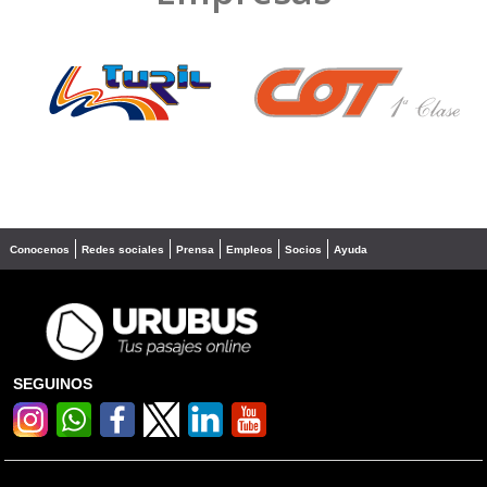
❮
❯
Conocenos
Redes sociales
Prensa
Empleos
Socios
Ayuda
SEGUINOS