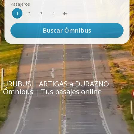
Pasajeros
1
2
3
4
4+
URUBUS | ARTIGAS a DURAZNO
Ómnibus | Tus pasajes online