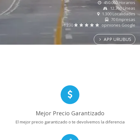
450.000 Horarios
12.300 Líneas
1.300 Localidades
70 Empresas
1.230
opiniones Google
APP URUBUS
Mejor Precio Garantizado
El mejor precio garantizado o te devolvemos la diferencia