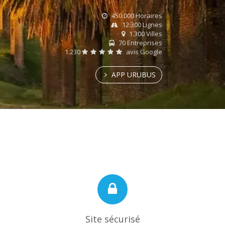
450.000 Horaires
12.300 Lignes
1.300 Villes
70 Entreprises
1.230
avis Google
APP URUBUS
Site sécurisé