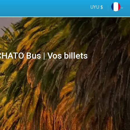
UYU $
ATO Bus | Vos billets
Tus
online
ómnibus