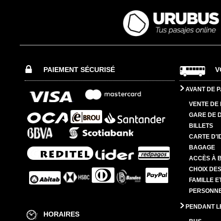
PAIEMENT SÉCURISÉ
V
AVANT DE P
VENTE DE 
GARE DE 
BILLETS
CARTE D'I
BAGAGE
ACCÈS À 
CHOIX DES
FAMILLE E
PERSONNES
PENDANT L
HORAIRES