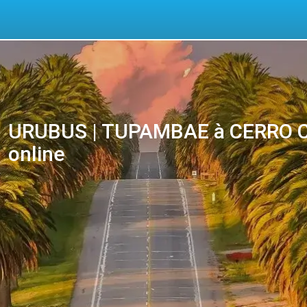
URUBUS | TUPAMBAE à CERRO CH
online