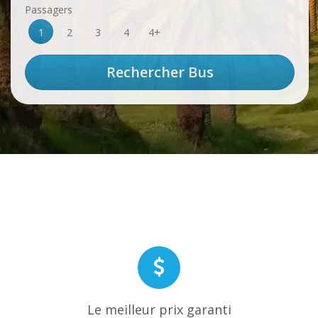
Passagers
1
2
3
4
4+
Le meilleur prix garanti