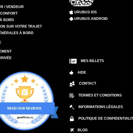
R / VENDEUR
URUBUS IOS
T CONFORT
URUBUS ANDROID
 À BORD
ION SUR VOTRE TRAJET
ÉNÉRALES À BORD
E
EMENT
RRIVÉE
MES BILLETS
AIDE
CONTACT
TERMES ET CONDITIONS
INFORMATIONS LÉGALES
POLITIQUE DE CONFIDENTIALI
BLOG