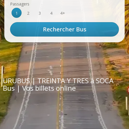
Passagers
1
2
3
4
4+
URUBUS | TREINTA Y TRES à SOCA
Bus | Vos billets online