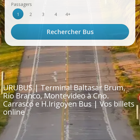
Passagers
1
2
3
4
4+
URUBUS | Terminal Baltasar Brum,
Río Branco, Montevideo à Cno.
Carrasco e H.Irigoyen Bus | Vos billets
online