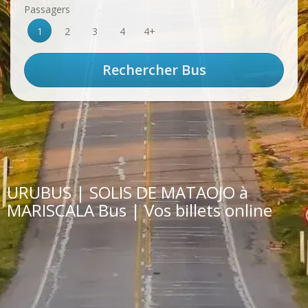
Passagers
1
2
3
4
4+
URUBUS | SOLIS DE MATAOJO à
MARISCALA Bus | Vos billets online