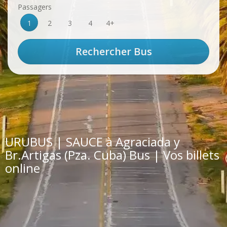
Passagers
1
2
3
4
4+
URUBUS | SAUCE à Agraciada y
Br.Artigas (Pza. Cuba) Bus | Vos billets
online