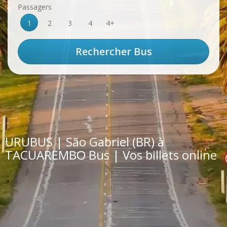
Passagers
1
2
3
4
4+
URUBUS | São Gabriel (BR) à
TACUAREMBO Bus | Vos billets online