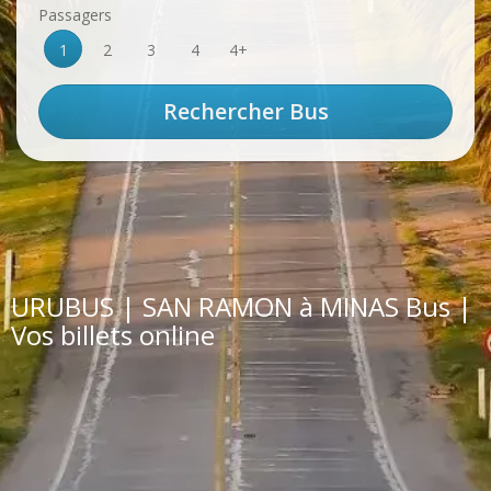
Passagers
1
2
3
4
4+
URUBUS | SAN RAMON à MINAS Bus |
Vos billets online