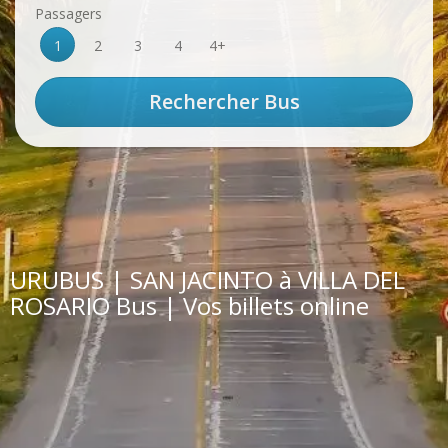
Passagers
1
2
3
4
4+
URUBUS | SAN JACINTO à VILLA DEL
ROSARIO Bus | Vos billets online