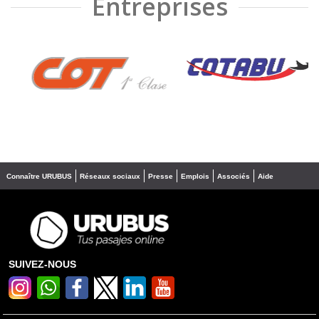
Entreprises
❮
❯
Connaître URUBUS
Réseaux sociaux
Presse
Emplois
Associés
Aide
SUIVEZ-NOUS