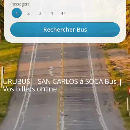
Passagers
1
2
3
4
4+
URUBUS | SAN CARLOS à SOCA Bus |
Vos billets online