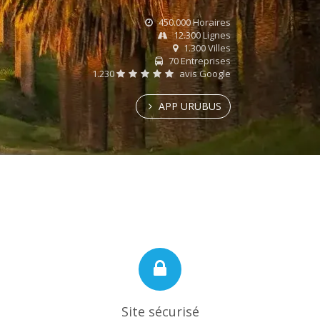
450.000 Horaires
12.300 Lignes
1.300 Villes
70 Entreprises
1.230
avis Google
APP URUBUS
Site sécurisé