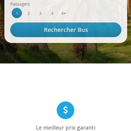
Passagers
1
2
3
4
4+
Le meilleur prix garanti