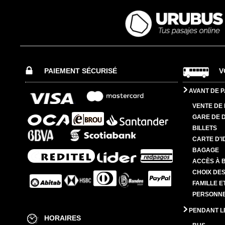
PAIEMENT SÉCURISÉ
V
AVANT DE P
VENTE DE 
GARE DE 
BILLETS
CARTE D'I
BAGAGE
ACCÈS À 
CHOIX DES
FAMILLE E
PERSONNES
PENDANT L
HORAIRES