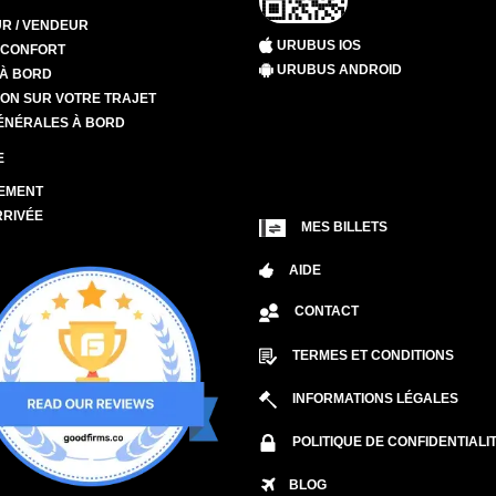
R / VENDEUR
URUBUS IOS
T CONFORT
URUBUS ANDROID
 À BORD
ION SUR VOTRE TRAJET
ÉNÉRALES À BORD
E
EMENT
RRIVÉE
MES BILLETS
AIDE
CONTACT
TERMES ET CONDITIONS
INFORMATIONS LÉGALES
POLITIQUE DE CONFIDENTIALI
BLOG