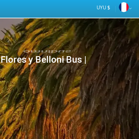
UYU $
ores y Belloni Bus |
Tus
online
ómnibus