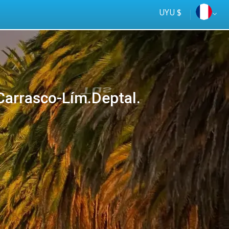
UYU $
arrasco-Lím.Deptal.
Tus
online
ómnibus