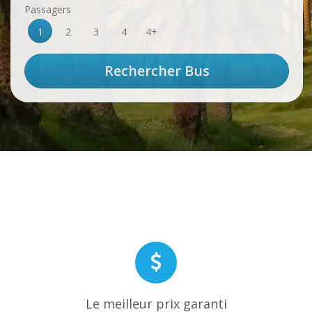
Passagers
1
2
3
4
4+
Le meilleur prix garanti