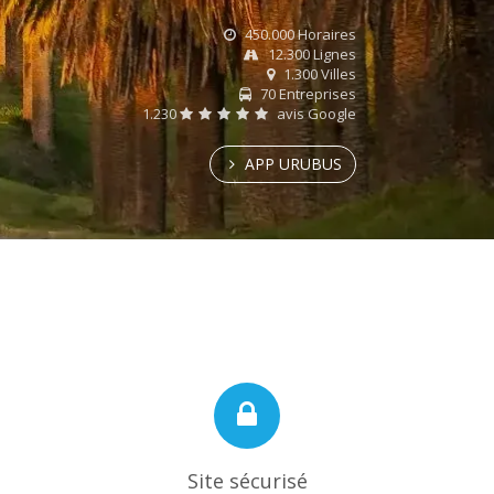
450.000 Horaires
12.300 Lignes
1.300 Villes
70 Entreprises
1.230
avis Google
APP URUBUS
Site sécurisé