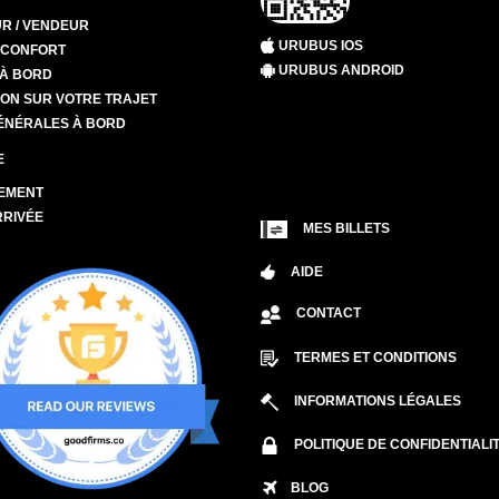
R / VENDEUR
URUBUS IOS
T CONFORT
URUBUS ANDROID
 À BORD
ION SUR VOTRE TRAJET
ÉNÉRALES À BORD
E
EMENT
RRIVÉE
MES BILLETS
AIDE
CONTACT
TERMES ET CONDITIONS
INFORMATIONS LÉGALES
POLITIQUE DE CONFIDENTIALI
BLOG