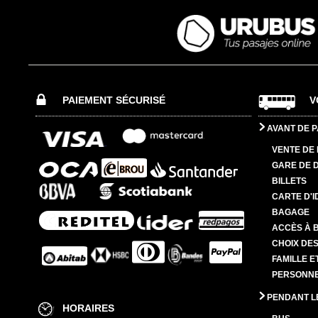
PAIEMENT SÉCURISÉ
V
AVANT DE P
VENTE DE 
GARE DE 
BILLETS
CARTE D'I
BAGAGE
ACCÈS À 
CHOIX DES
FAMILLE E
PERSONNES
PENDANT L
HORAIRES