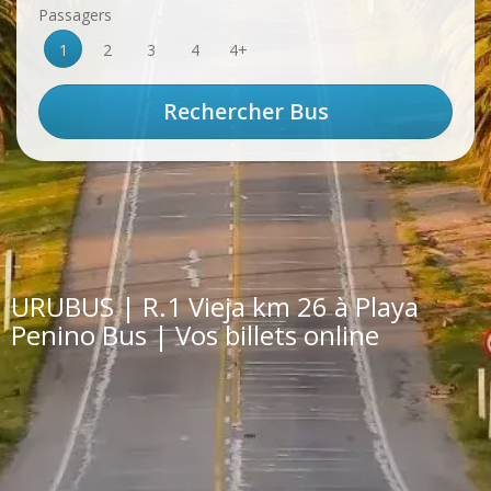
Passagers
1
2
3
4
4+
URUBUS | R.1 Vieja km 26 à Playa
Penino Bus | Vos billets online