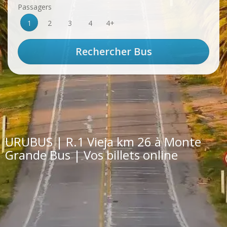
Passagers
1
2
3
4
4+
URUBUS | R.1 Vieja km 26 à Monte
Grande Bus | Vos billets online