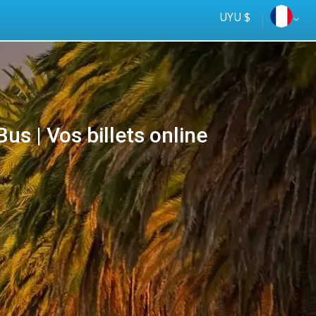
UYU $
 | Vos billets online
Tus
online
ómnibus