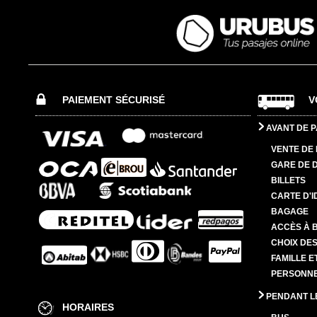
PAIEMENT SÉCURISÉ
V
AVANT DE P
VENTE DE 
GARE DE 
BILLETS
CARTE D'I
BAGAGE
ACCÈS À 
CHOIX DES
FAMILLE E
PERSONNES
PENDANT L
HORAIRES