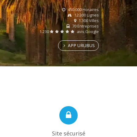
450.000 Horaires
12.300 Lignes
1.300 Villes
70 Entreprises
1.230
avis Google
APP URUBUS
Site sécurisé