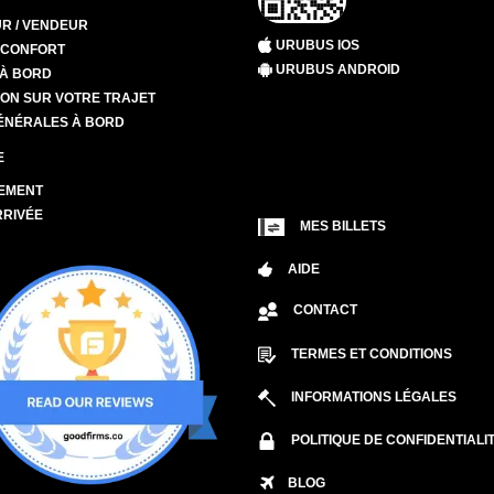
R / VENDEUR
URUBUS IOS
T CONFORT
URUBUS ANDROID
 À BORD
ION SUR VOTRE TRAJET
ÉNÉRALES À BORD
E
EMENT
RRIVÉE
MES BILLETS
AIDE
CONTACT
TERMES ET CONDITIONS
INFORMATIONS LÉGALES
POLITIQUE DE CONFIDENTIALI
BLOG