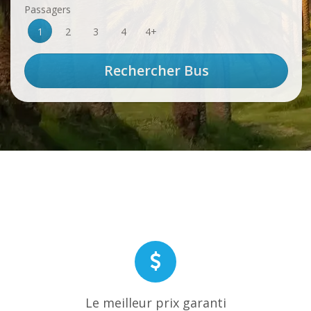
Passagers
1
2
3
4
4+
Le meilleur prix garanti