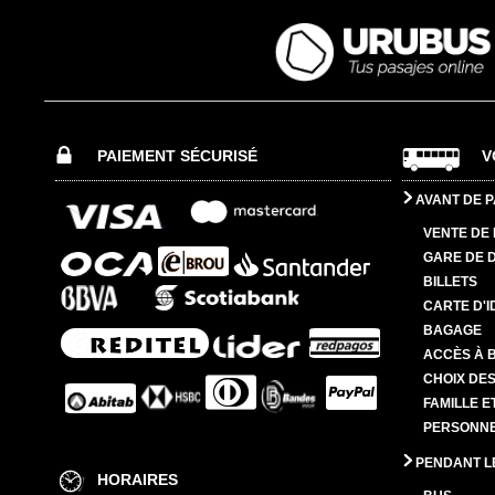
PAIEMENT SÉCURISÉ
V
AVANT DE P
VENTE DE 
GARE DE 
BILLETS
CARTE D'I
BAGAGE
ACCÈS À 
CHOIX DES
FAMILLE E
PERSONNES
PENDANT L
HORAIRES