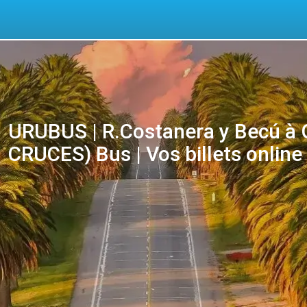
URUBUS | R.Costanera y Becú à
CRUCES) Bus | Vos billets online