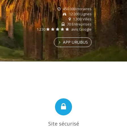
450.000 Horaires
12.300 Lignes
1.300 Villes
70 Entreprises
1.230
avis Google
APP URUBUS
Site sécurisé