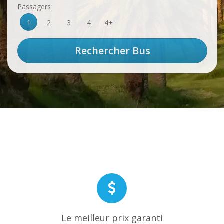
Passagers
1
2
3
4
4+
Le meilleur prix garanti