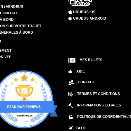
R / VENDEUR
URUBUS IOS
T CONFORT
URUBUS ANDROID
 À BORD
ION SUR VOTRE TRAJET
ÉNÉRALES À BORD
E
EMENT
RRIVÉE
MES BILLETS
AIDE
CONTACT
TERMES ET CONDITIONS
INFORMATIONS LÉGALES
POLITIQUE DE CONFIDENTIALI
BLOG