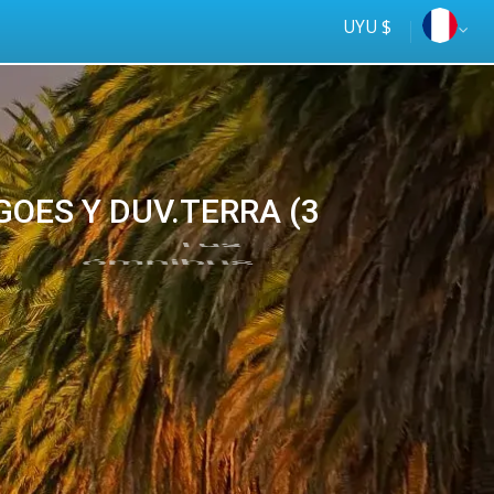
UYU $
 GOES Y DUV.TERRA (3
Tus
online
ómnibus