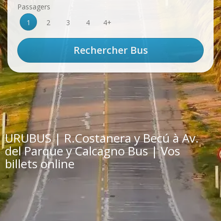
Passagers
1
2
3
4
4+
URUBUS | R.Costanera y Becú à Av.
del Parque y Calcagno Bus | Vos
billets online