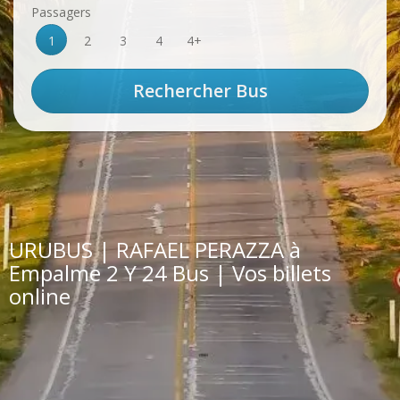
Passagers
1
2
3
4
4+
URUBUS | RAFAEL PERAZZA à
Empalme 2 Y 24 Bus | Vos billets
online