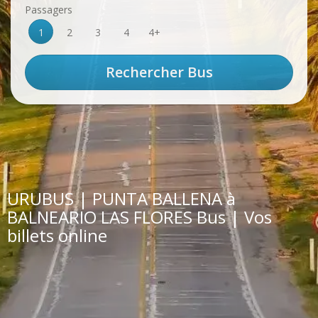
Passagers
1
2
3
4
4+
URUBUS | PUNTA BALLENA à
BALNEARIO LAS FLORES Bus | Vos
billets online