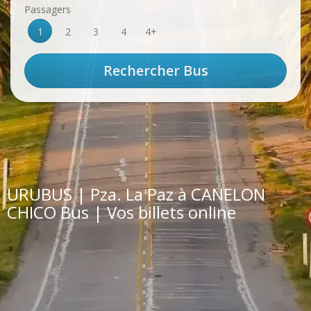
Passagers
1
2
3
4
4+
URUBUS | Pza. La Paz à CANELON
CHICO Bus | Vos billets online