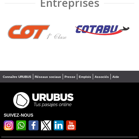
Entreprises
❮
❯
Connaître URUBUS
Réseaux sociaux
Presse
Emplois
Associés
Aide
SUIVEZ-NOUS