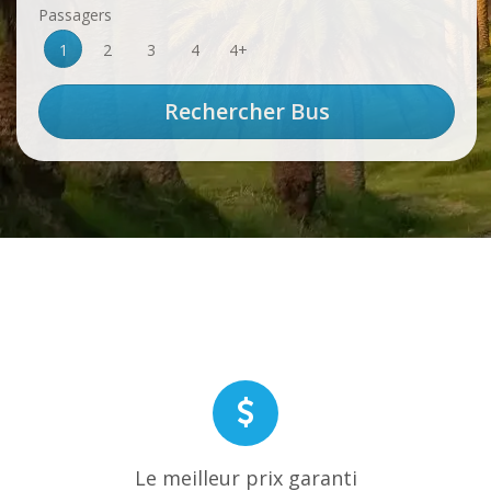
Passagers
1
2
3
4
4+
Le meilleur prix garanti