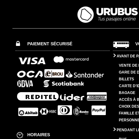
PAIEMENT SÉCURISÉ
V
AVANT DE P
VENTE DE 
GARE DE 
BILLETS
CARTE D'I
BAGAGE
ACCÈS À 
CHOIX DES
FAMILLE E
PERSONNES
PENDANT L
HORAIRES