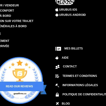
R / VENDEUR
URUBUS IOS
T CONFORT
URUBUS ANDROID
 À BORD
ION SUR VOTRE TRAJET
ÉNÉRALES À BORD
E
EMENT
RRIVÉE
MES BILLETS
AIDE
CONTACT
TERMES ET CONDITIONS
INFORMATIONS LÉGALES
POLITIQUE DE CONFIDENTIALI
BLOG