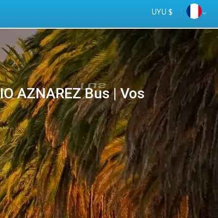
UYU $
IO AZNAREZ Bus | Vos
Tus
online
ómnibus