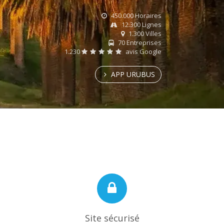
450.000 Horaires
12.300 Lignes
1.300 Villes
70 Entreprises
1.230
avis Google
APP URUBUS
Site sécurisé