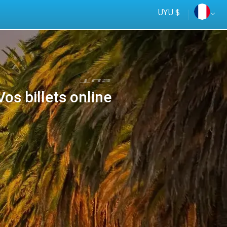
UYU $
os billets online
Tus
online
ómnibus