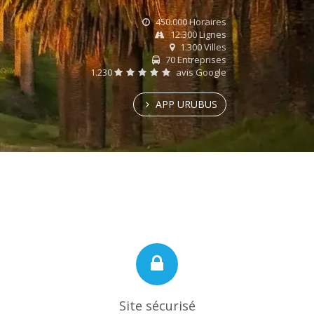
450.000 Horaires
12.300 Lignes
1.300 Villes
70 Entreprises
1.230
avis Google
APP URUBUS
Site sécurisé