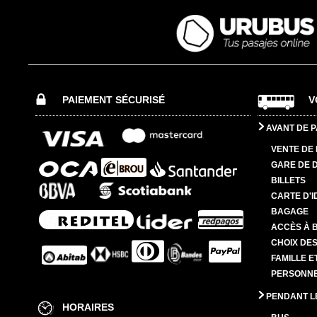
PAIEMENT SÉCURISÉ
V
AVANT DE P
VENTE DE 
GARE DE 
BILLETS
CARTE D'I
BAGAGE
ACCÈS À 
CHOIX DES
FAMILLE E
PERSONNES
PENDANT L
HORAIRES