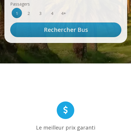
Passagers
1
2
3
4
4+
Le meilleur prix garanti