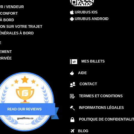
R / VENDEUR
URUBUS IOS
T CONFORT
URUBUS ANDROID
 À BORD
ION SUR VOTRE TRAJET
ÉNÉRALES À BORD
E
EMENT
RRIVÉE
MES BILLETS
AIDE
CONTACT
TERMES ET CONDITIONS
INFORMATIONS LÉGALES
POLITIQUE DE CONFIDENTIALI
BLOG