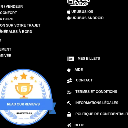
R / VENDEUR
URUBUS IOS
T CONFORT
URUBUS ANDROID
 À BORD
ION SUR VOTRE TRAJET
ÉNÉRALES À BORD
E
EMENT
RRIVÉE
MES BILLETS
AIDE
CONTACT
TERMES ET CONDITIONS
INFORMATIONS LÉGALES
POLITIQUE DE CONFIDENTIALI
BLOG