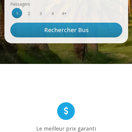
Passagers
1
2
3
4
4+
Le meilleur prix garanti