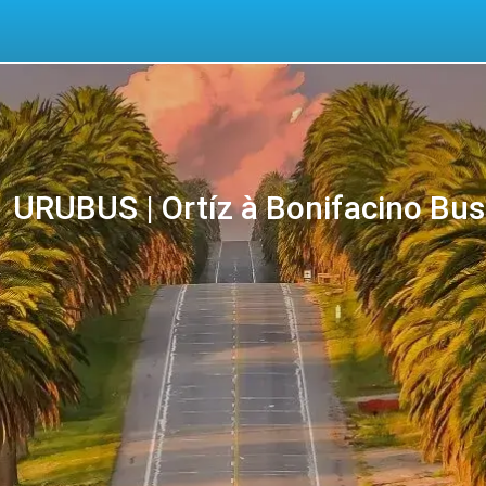
URUBUS | Ortíz à Bonifacino Bus |