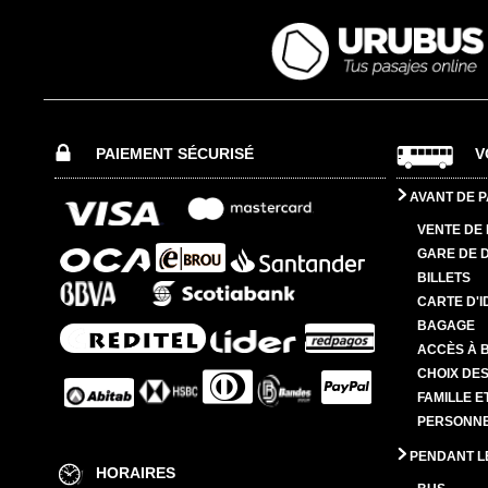
PAIEMENT SÉCURISÉ
V
AVANT DE P
VENTE DE 
GARE DE 
BILLETS
CARTE D'I
BAGAGE
ACCÈS À 
CHOIX DES
FAMILLE E
PERSONNES
PENDANT L
HORAIRES