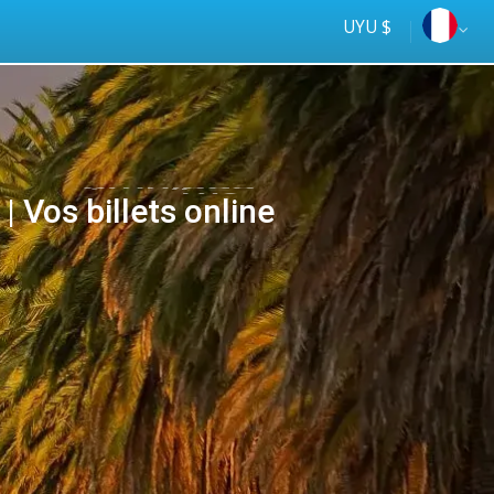
UYU $
 Vos billets online
Tus
online
ómnibus