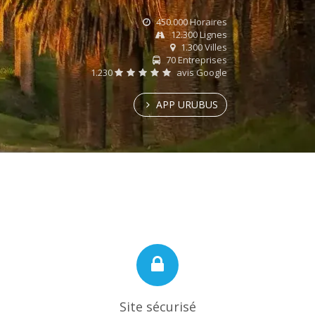
450.000 Horaires
12.300 Lignes
1.300 Villes
70 Entreprises
1.230
avis Google
APP URUBUS
Site sécurisé