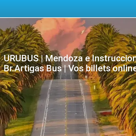
URUBUS | Mendoza e Instruccione
Br.Artigas Bus | Vos billets onlin