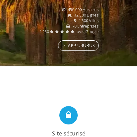
450.000 Horaires
12.300 Lignes
1.300 Villes
70 Entreprises
1.230
avis Google
APP URUBUS
Site sécurisé