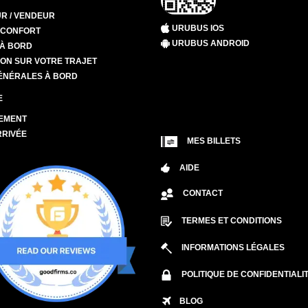
R / VENDEUR
URUBUS IOS
T CONFORT
URUBUS ANDROID
 À BORD
ION SUR VOTRE TRAJET
ÉNÉRALES À BORD
E
EMENT
RRIVÉE
MES BILLETS
AIDE
CONTACT
TERMES ET CONDITIONS
INFORMATIONS LÉGALES
POLITIQUE DE CONFIDENTIALI
BLOG