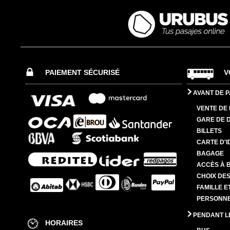
PAIEMENT SÉCURISÉ
V
AVANT DE P
VENTE DE 
GARE DE 
BILLETS
CARTE D'I
BAGAGE
ACCÈS À 
CHOIX DES
FAMILLE E
PERSONNES
PENDANT L
HORAIRES