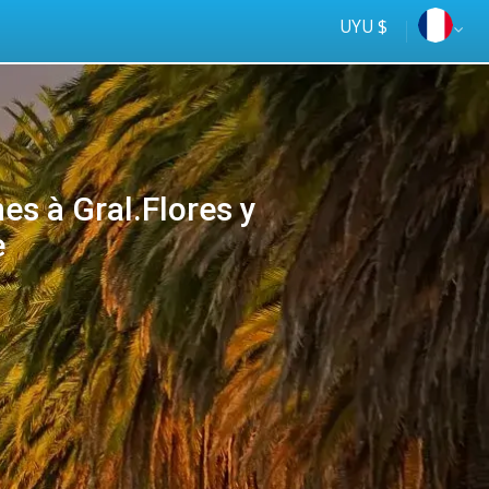
UYU $
s à Gral.Flores y
e
Tus
online
ómnibus