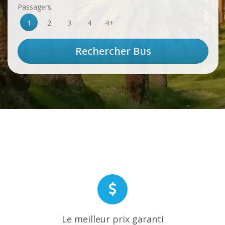
Passagers
1
2
3
4
4+
Le meilleur prix garanti