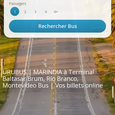
Passagers
1
2
3
4
4+
URUBUS | MARINDIA à Terminal
Baltasar Brum, Río Branco,
Montevideo Bus | Vos billets online