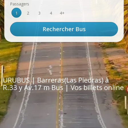
Passagers
1
2
3
4
4+
URUBUS | Barreras(Las Piedras) à
R.33 y Av.17 m Bus | Vos billets online