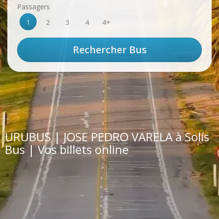
Passagers
1
2
3
4
4+
URUBUS | JOSE PEDRO VARELA à Solís
Bus | Vos billets online