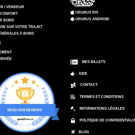
R / VENDEUR
URUBUS IOS
T CONFORT
URUBUS ANDROID
 À BORD
ION SUR VOTRE TRAJET
ÉNÉRALES À BORD
E
EMENT
RRIVÉE
MES BILLETS
AIDE
CONTACT
TERMES ET CONDITIONS
INFORMATIONS LÉGALES
POLITIQUE DE CONFIDENTIALI
BLOG