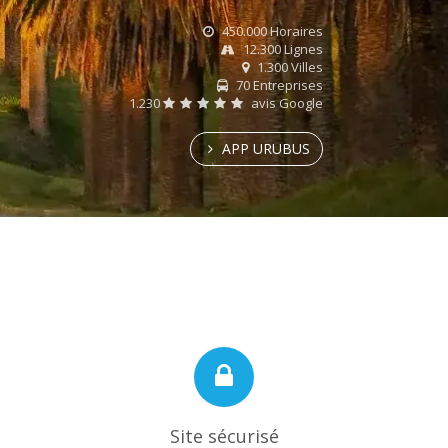
450.000 Horaires
12.300 Lignes
1.300 Villes
70 Entreprises
1.230
avis Google
APP URUBUS
Site sécurisé