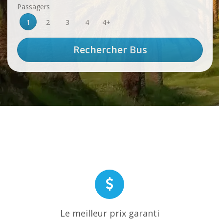
Passagers
1
2
3
4
4+
Le meilleur prix garanti