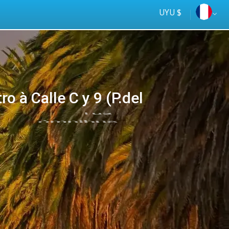
UYU $
o à Calle C y 9 (P.del
Tus
online
ómnibus