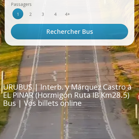
Passagers
1
2
3
4
4+
URUBUS | Interb. y Márquez Castro à
EL PINAR (Hormigón Ruta IB Km28.5)
Bus | Vos billets online