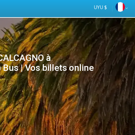
UYU $
 CALCAGNO à
Bus | Vos billets online
Mejor precio
online