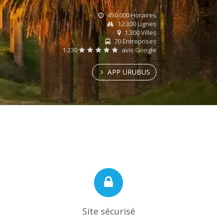
450.000 Horaires
12.300 Lignes
1.300 Villes
70 Entreprises
1.230
avis Google
APP URUBUS
Site sécurisé