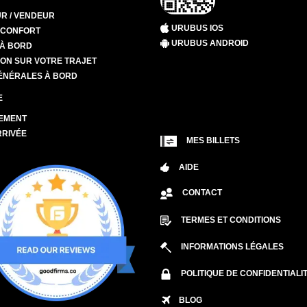
R / VENDEUR
URUBUS IOS
T CONFORT
URUBUS ANDROID
 À BORD
ION SUR VOTRE TRAJET
ÉNÉRALES À BORD
E
EMENT
RRIVÉE
MES BILLETS
AIDE
CONTACT
TERMES ET CONDITIONS
INFORMATIONS LÉGALES
POLITIQUE DE CONFIDENTIALI
BLOG