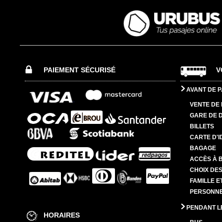
PAIEMENT SÉCURISÉ
V
AVANT DE P
VENTE DE 
GARE DE 
BILLETS
CARTE D'I
BAGAGE
ACCÈS À 
CHOIX DES
FAMILLE E
PERSONNES
PENDANT L
HORAIRES