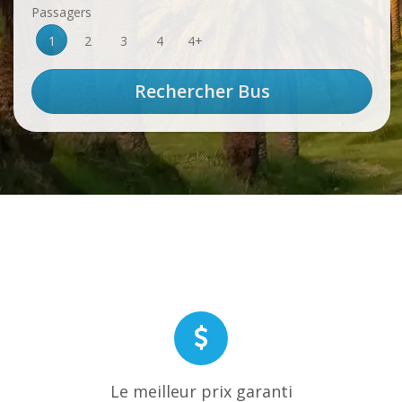
Passagers
1
2
3
4
4+
Le meilleur prix garanti