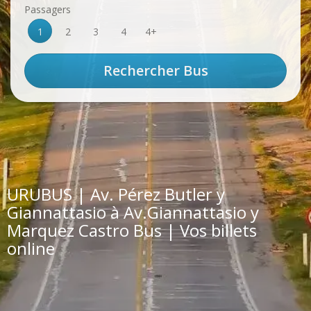
Passagers
1
2
3
4
4+
URUBUS | Av. Pérez Butler y
Giannattasio à Av.Giannattasio y
Marquez Castro Bus | Vos billets
online