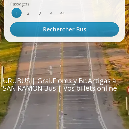
Passagers
1
2
3
4
4+
URUBUS | Gral.Flores y Br.Artigas à
SAN RAMON Bus | Vos billets online