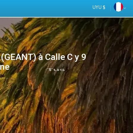
UYU $
GEANT) à Calle C y 9
ine
Tus
online
ómnibus