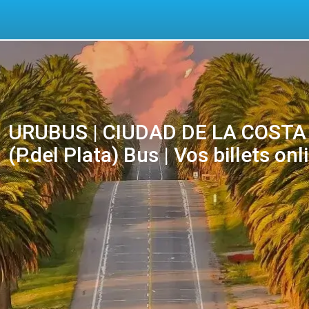
URUBUS | CIUDAD DE LA COSTA (
(P.del Plata) Bus | Vos billets onl