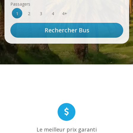
Passagers
1
2
3
4
4+
Le meilleur prix garanti