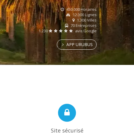
450.000 Horaires
12.300 Lignes
1.300 Villes
70 Entreprises
1.230
avis Google
APP URUBUS
Site sécurisé