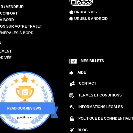
R / VENDEUR
URUBUS IOS
T CONFORT
URUBUS ANDROID
 À BORD
ION SUR VOTRE TRAJET
ÉNÉRALES À BORD
E
EMENT
RRIVÉE
MES BILLETS
AIDE
CONTACT
TERMES ET CONDITIONS
INFORMATIONS LÉGALES
POLITIQUE DE CONFIDENTIALI
BLOG