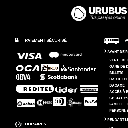
PAIEMENT SÉCURISÉ
V
AVANT DE P
VENTE DE 
GARE DE 
BILLETS
CARTE D'I
BAGAGE
ACCÈS À 
CHOIX DES
FAMILLE E
PERSONNES
PENDANT L
HORAIRES