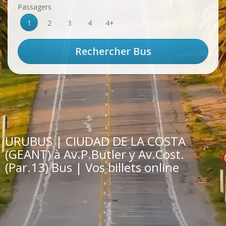
Passagers
1
2
3
4
4+
URUBUS | CIUDAD DE LA COSTA
(GEANT) à Av.P.Butler y Av.Cost.
(Par.13) Bus | Vos billets online