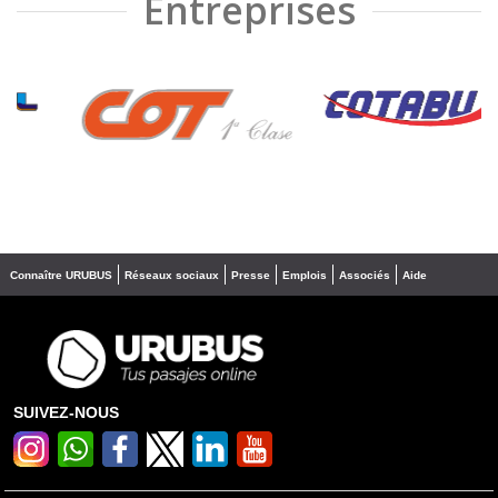
Entreprises
❮
❯
Connaître URUBUS
Réseaux sociaux
Presse
Emplois
Associés
Aide
SUIVEZ-NOUS