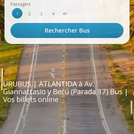
Passagers
1
2
3
4
4+
URUBUS | ATLANTIDA à Av.
Giannattasio y Becú (Parada 17) Bus |
Vos billets online