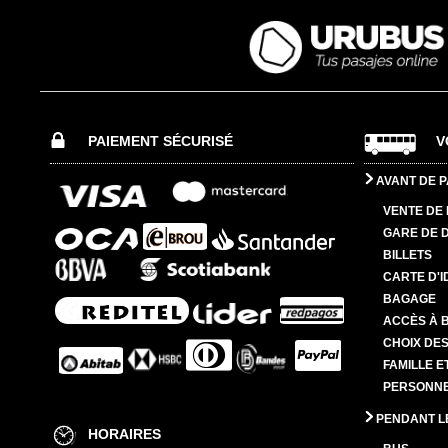
PAIEMENT SÉCURISÉ
V
AVANT DE P
VENTE DE 
GARE DE 
BILLETS
CARTE D'I
BAGAGE
ACCÈS À 
CHOIX DES
FAMILLE E
PERSONNES
PENDANT L
HORAIRES