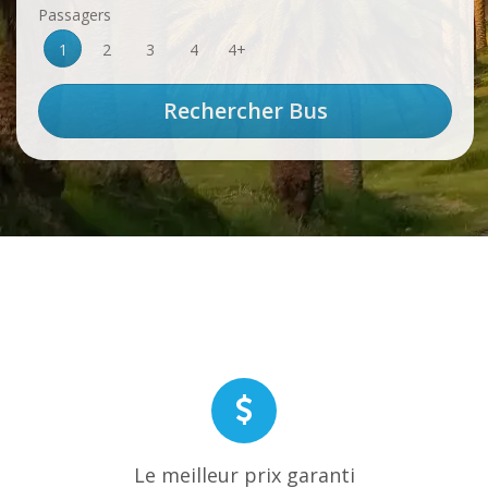
Passagers
1
2
3
4
4+
Le meilleur prix garanti