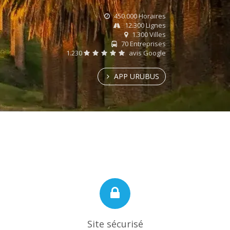
450.000 Horaires
12.300 Lignes
1.300 Villes
70 Entreprises
1.230
avis Google
APP URUBUS
Site sécurisé