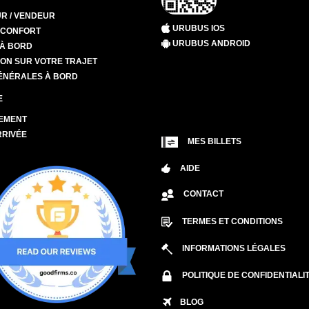
R / VENDEUR
URUBUS IOS
T CONFORT
URUBUS ANDROID
 À BORD
ION SUR VOTRE TRAJET
ÉNÉRALES À BORD
E
EMENT
RRIVÉE
MES BILLETS
AIDE
CONTACT
TERMES ET CONDITIONS
INFORMATIONS LÉGALES
POLITIQUE DE CONFIDENTIALI
BLOG