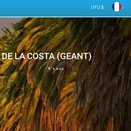
UYU $
 DE LA COSTA (GEANT)
Tus
online
ómnibus