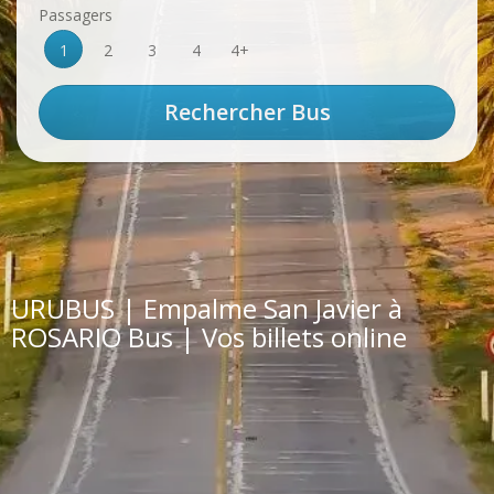
Passagers
1
2
3
4
4+
URUBUS | Empalme San Javier à
ROSARIO Bus | Vos billets online